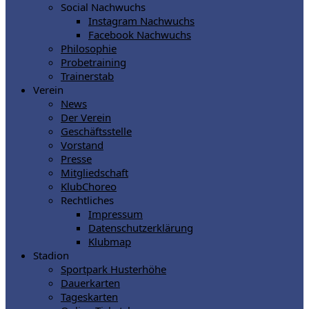
Social Nachwuchs
Instagram Nachwuchs
Facebook Nachwuchs
Philosophie
Probetraining
Trainerstab
Verein
News
Der Verein
Geschäftsstelle
Vorstand
Presse
Mitgliedschaft
KlubChoreo
Rechtliches
Impressum
Datenschutzerklärung
Klubmap
Stadion
Sportpark Husterhöhe
Dauerkarten
Tageskarten