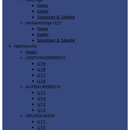
News
Kader
Spielplan & Tabelle
Verbandsliga U23
News
Kader
Spielplan & Tabelle
Nachwuchs
News
LEISTUNGSBEREICH
U19
U18
U17
U16
AUFBAUBEREICH
U15
U14
U13
U12
GRUNDLAGEN
U11
U10