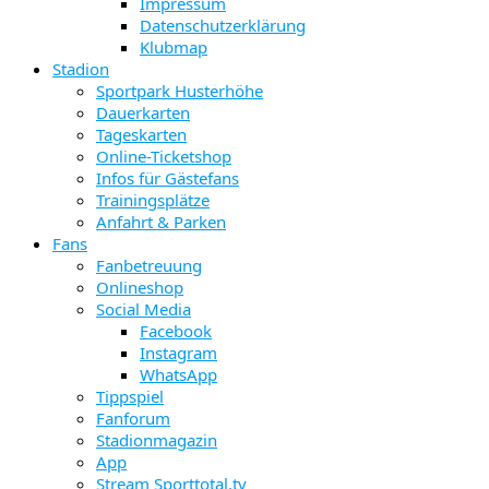
Impressum
Datenschutzerklärung
Klubmap
Stadion
Sportpark Husterhöhe
Dauerkarten
Tageskarten
Online-Ticketshop
Infos für Gästefans
Trainingsplätze
Anfahrt & Parken
Fans
Fanbetreuung
Onlineshop
Social Media
Facebook
Instagram
WhatsApp
Tippspiel
Fanforum
Stadionmagazin
App
Stream Sporttotal.tv