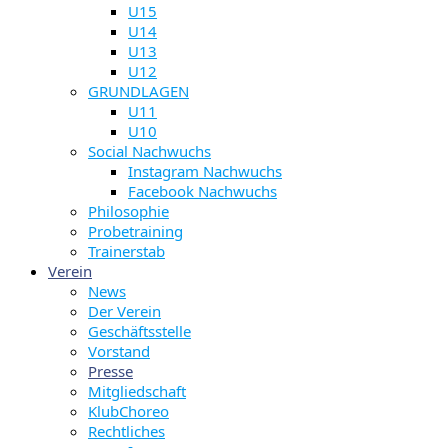
U15
U14
U13
U12
GRUNDLAGEN
U11
U10
Social Nachwuchs
Instagram Nachwuchs
Facebook Nachwuchs
Philosophie
Probetraining
Trainerstab
Verein
News
Der Verein
Geschäftsstelle
Vorstand
Presse
Mitgliedschaft
KlubChoreo
Rechtliches