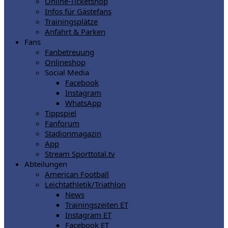
Online-Ticketshop
Infos für Gästefans
Trainingsplätze
Anfahrt & Parken
Fans
Fanbetreuung
Onlineshop
Social Media
Facebook
Instagram
WhatsApp
Tippspiel
Fanforum
Stadionmagazin
App
Stream Sporttotal.tv
Abteilungen
American Football
Leichtathletik/Triathlon
News
Trainingszeiten ET
Instagram ET
Facebook ET